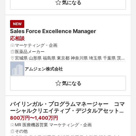
気になる
島根県 岡山県 広島県 山口県 徳島県 香川県 愛媛県 高知県 
福岡県 佐賀県 長崎県 熊本県 大分県 宮崎県 鹿児島県 沖縄
県
NEW
Sales Force Excellence Manager
応相談
マーケティング・企画
医薬品メーカー
宮城県 山形県 福島県 東京都 神奈川県 埼玉県 千葉県 茨城
県 群馬県 栃木県 愛知県 静岡県 岐阜県 三重県 山梨県 新
アムジェン株式会社
潟県 富山県 石川県 福井県 長野県 大阪府 京都府 兵庫県
 滋賀県 奈良県 和歌山県 鳥取県 島根県 岡山県 広島県 山
気になる
口県 徳島県 香川県 愛媛県 高知県 福岡県 佐賀県 長崎県
 熊本県 大分県 宮崎県 鹿児島県
バイリンガル・プログラムマネージャー　コマ
ーシャルクリエイティブ・デジタルアセット領
域　リモート可/残業少
800万円〜1,400万円
MR 医療機器営業 マーケティング・企画
その他