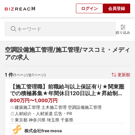
ログイン
会員登録
絞り込み
空調設備施工管理/施工管理/マスコミ・メディ
アの求人
1
 件
更新順
(
1
ページ/全
1
ページ)
【施工管理職】前職給与以上保証有り★関東圏
での積極募集★年間休日120日以上★昇給制度
あり★賞与★ジョブローテーション制度あり
800万円〜1,000万円
建築施工管理 土木施工管理 空調設備施工管理
人材紹介・人材派遣 広告・PR
東京都 神奈川県 埼玉県 千葉県
株式会社free mova