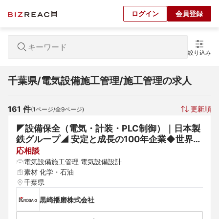
ログイン
会員登録
絞り込み
千葉県/電気設備施工管理/施工管理の求人
161
 件
更新順
(
1
ページ/全
9
ページ)
◤設備保全（電気・計装・PLC制御）｜日本製
鉄グループ◢ 安定と成長の100年企業◆世界ト
ップクラスのシェアを誇る耐火物・セラミック
応相談
スメーカー
電気設備施工管理 電気設備設計
素材 化学・石油
千葉県
黒崎播磨株式会社