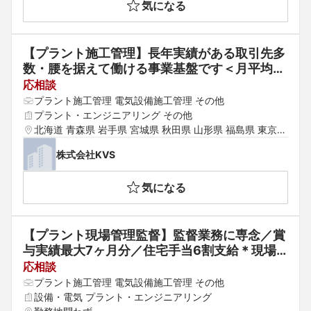
気になる
【プラント施工管理】長年実績がある取引先多
数・腰を据えて働ける事業基盤です＜月平均残
業10時間/完全土日休み/出張時の宿泊費・食費
応相談
会社負担/手当充実＞
プラント施工管理 電気設備施工管理 その他
プラント・エンジニアリング その他
北海道 青森県 岩手県 宮城県 秋田県 山形県 福島県 東京都 
神奈川県 埼玉県 千葉県 茨城県 群馬県 栃木県 愛知県 静岡
株式会社KVS
県 岐阜県 三重県 山梨県 新潟県 富山県 石川県 福井県 長
野県 大阪府 京都府 兵庫県 滋賀県 奈良県 和歌山県 鳥取県 
気になる
島根県 岡山県 広島県 山口県 徳島県 香川県 愛媛県 高知県 
福岡県 佐賀県 長崎県 熊本県 大分県 宮崎県 鹿児島県 沖縄
県
【プラント現場管理監督】監督業務に専念／賞
与実績最大7ヶ月分／住宅手当6割支給＊現場
力を磨きながらスキルアップできます（スキ
応相談
ル・ご希望に応じて他ポジションも選択可能で
プラント施工管理 電気設備施工管理 その他
す）
設備・電気 プラント・エンジニアリング