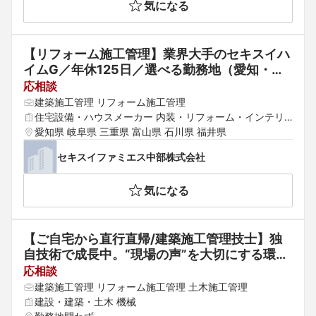
気になる
【リフォーム施工管理】業界大手のセキスイハ
イムG／年休125日／選べる勤務地（愛知・岐
阜・三重・石川・富山・福井）
応相談
建築施工管理 リフォーム施工管理
住宅設備・ハウスメーカー 内装・リフォーム・インテリ
ア
愛知県 岐阜県 三重県 富山県 石川県 福井県
セキスイファミエス中部株式会社
気になる
【ご自宅から直行直帰/建築施工管理技士】独
自技術で成長中。“現場の声”を大切にする環境
も特徴です
応相談
建築施工管理 リフォーム施工管理 土木施工管理
建設・建築・土木 機械