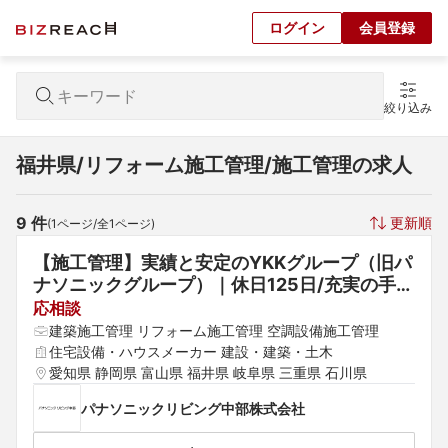
ログイン
会員登録
絞り込み
福井県/リフォーム施工管理/施工管理の求人
9
 件
更新順
(
1
ページ/全
1
ページ)
【施工管理】実績と安定のYKKグループ（旧パ
ナソニックグループ）｜休日125日/充実の手
当・福利厚生
応相談
建築施工管理 リフォーム施工管理 空調設備施工管理
住宅設備・ハウスメーカー 建設・建築・土木
愛知県 静岡県 富山県 福井県 岐阜県 三重県 石川県
パナソニックリビング中部株式会社