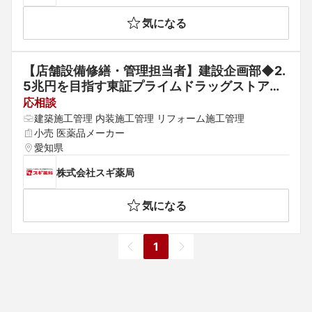
気になる
【店舗設備修繕・管理担当者】建設企画部◆2.
5兆円を目指す東証プライムドラッグストアチ
ェーン
応相談
建築施工管理 内装施工管理 リフォーム施工管理
小売 医薬品メーカー
愛知県
株式会社スギ薬局
気になる
1