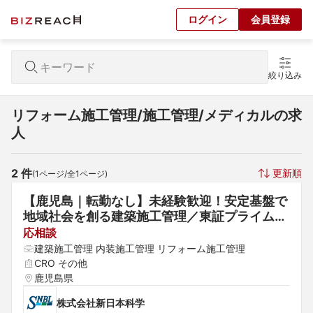
ログイン
会員登録
絞り込み
リフォーム施工管理/施工管理/メディカルの求
人
2
 件
更新順
(
1
ページ/全
1
ページ)
【鹿児島｜転勤なし】未経験歓迎！安定基盤で
地域社会を創る建築施工管理／東証プライム上
場「株式会社新日本科学」グループ
応相談
建築施工管理 内装施工管理 リフォーム施工管理
CRO その他
鹿児島県
株式会社新日本科学