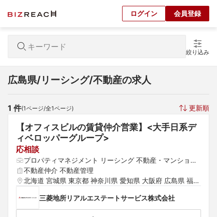
ログイン
会員登録
絞り込み
広島県/リーシング/不動産の求人
1
 件
更新順
(
1
ページ/全
1
ページ)
【オフィスビルの賃貸仲介営業】<大手日系デ
ィベロッパーグループ>
応相談
プロパティマネジメント リーシング 不動産・マンショ
ン・ビル管理
不動産仲介 不動産管理
北海道 宮城県 東京都 神奈川県 愛知県 大阪府 広島県 福岡
県
三菱地所リアルエステートサービス株式会社