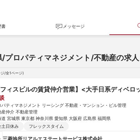
歴書
メッセージ
県/プロパティマネジメント/不動産の求人
ジ/全
1
ページ)
フィスビルの賃貸仲介営業】<大手日系ディベロ
談
ロパティマネジメント リーシング 不動産・マンション・ビル管理
動産仲介 不動産管理
道 宮城県 東京都 神奈川県 愛知県 大阪府 広島県 福岡県
全土日休み
フレックスタイム
三菱地所リアルエステートサービス株式会社