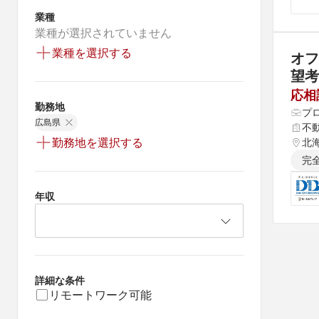
業種
業種が選択されていません
業種を選択する
オフ
望考
応相
勤務地
プ
広島県
不
勤務地を選択する
北海
完
年収
詳細な条件
リモートワーク可能