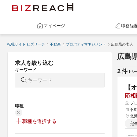
マイページ
職務経
転職サイト ビズリーチ
不動産
プロパティマネジメント
広島県の求人
広島
求人を絞り込む
キーワード
2
 件
(
1
ペー
【オ
応相
プ
職種
不
北海
職種を選択する
完