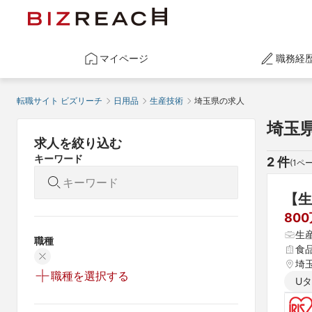
マイページ
職務経
転職サイト ビズリーチ
日用品
生産技術
埼玉県の求人
埼玉
求人を絞り込む
キーワード
2
 件
(
1
ペー
【生
80
生
職種
食
埼
職種を選択する
U