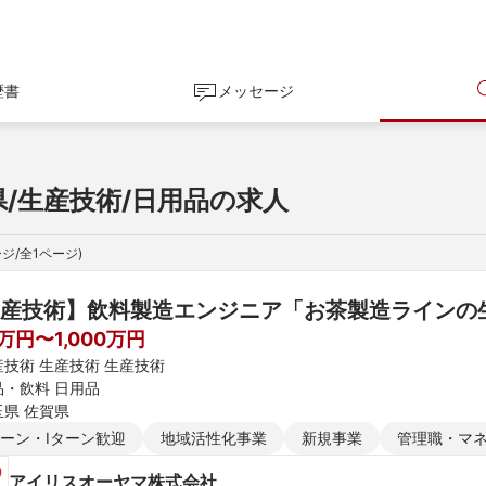
歴書
メッセージ
県/生産技術/日用品の求人
ジ/全
1
ページ)
産技術】飲料製造エンジニア「お茶製造ラインの
0万円〜1,000万円
産技術 生産技術 生産技術
品・飲料 日用品
玉県 佐賀県
ターン・Iターン歓迎
地域活性化事業
新規事業
管理職・マ
アイリスオーヤマ株式会社