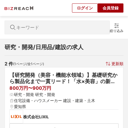
ログイン
会員登録
絞り込み
研究・開発/日用品/建設の求人
2
 件
更新順
(
1
ページ/全
1
ページ)
【研究開発（美容・機能水領域）】基礎研究か
ら製品化まで一貫リード！「水×美容」の新た
な価値を創出するR＆Dエンジニア
800万円〜900万円
研究・開発 研究・開発
住宅設備・ハウスメーカー 建設・建築・土木
愛知県
株式会社LIXIL