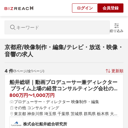
ログイン
会員登録
絞り込み
京都府/映像制作・編集/テレビ・放送・映像・
音響の求人
4
 件
更新順
(
1
ページ/全
1
ページ)
船井総研｜動画プロデューサー兼ディレクター
 プライム上場の経営コンサルティング会社の社
長直轄プロジェクト！動画プロデューサー兼デ
800万円〜1,000万円
ィレクター大募集！
プロデューサー・ディレクター 映像制作・編集
その他 コンサルティング
東京都 神奈川県 埼玉県 千葉県 茨城県 群馬県 栃木県 大阪
府 京都府 兵庫県 滋賀県 奈良県 和歌山県
株式会社船井総合研究所