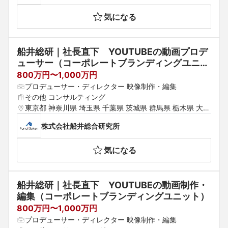
気になる
船井総研｜社長直下　YOUTUBEの動画プロデ
ューサー（コーポレートブランディングユニッ
ト）
800万円〜1,000万円
プロデューサー・ディレクター 映像制作・編集
その他 コンサルティング
東京都 神奈川県 埼玉県 千葉県 茨城県 群馬県 栃木県 大阪
府 京都府 兵庫県 滋賀県 奈良県 和歌山県
株式会社船井総合研究所
気になる
船井総研｜社長直下　YOUTUBEの動画制作・
編集（コーポレートブランディングユニット）
800万円〜1,000万円
プロデューサー・ディレクター 映像制作・編集