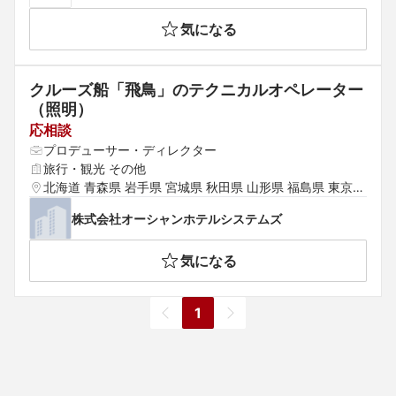
気になる
クルーズ船「飛鳥」のテクニカルオペレーター
（照明）
応相談
プロデューサー・ディレクター
旅行・観光 その他
北海道 青森県 岩手県 宮城県 秋田県 山形県 福島県 東京都 
神奈川県 埼玉県 千葉県 茨城県 群馬県 栃木県 愛知県 静岡
株式会社オーシャンホテルシステムズ
県 岐阜県 三重県 山梨県 新潟県 富山県 石川県 福井県 長
野県 大阪府 京都府 兵庫県 滋賀県 奈良県 和歌山県 鳥取県 
気になる
島根県 岡山県 広島県 山口県 徳島県 香川県 愛媛県 高知県 
福岡県 佐賀県 長崎県 熊本県 大分県 宮崎県 鹿児島県 沖縄
県 中国 韓国 香港 シンガポール タイ ベトナム その他アジ
1
ア アメリカ・カナダ ヨーロッパ オーストラリア その他海
外