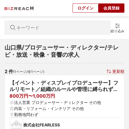
ログイン
会員登録
絞り込み
山口県/プロデューサー・ディレクター/テレ
ビ・放送・映像・音響の求人
2
 件
更新順
(
1
ページ/全
1
ページ)
【イベント・ディスプレイプロデューサー】フ
ルリモート／組織のルールや管理に縛られず、
個人の裁量で現場を動かしたい経験者募集
800万円〜1,000万円
法人営業 プロデューサー・ディレクター その他
内装・リフォーム・インテリア その他
勤務地問わず
株式会社FEARLESS