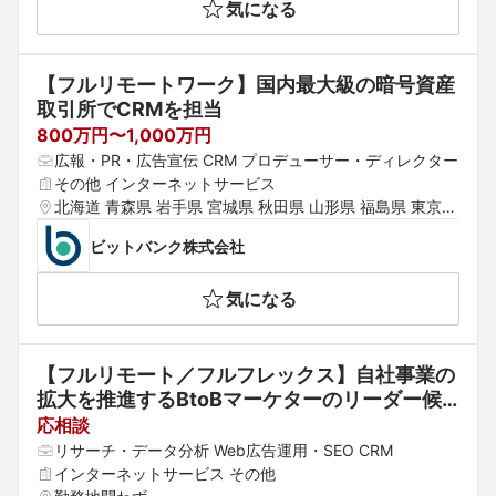
気になる
【フルリモートワーク】国内最大級の暗号資産
取引所でCRMを担当
800万円〜1,000万円
広報・PR・広告宣伝 CRM プロデューサー・ディレクター
その他 インターネットサービス
北海道 青森県 岩手県 宮城県 秋田県 山形県 福島県 東京都 
神奈川県 埼玉県 千葉県 茨城県 群馬県 栃木県 愛知県 静岡
ビットバンク株式会社
県 岐阜県 三重県 山梨県 新潟県 富山県 石川県 福井県 長
野県 大阪府 京都府 兵庫県 滋賀県 奈良県 和歌山県 鳥取県 
気になる
島根県 岡山県 広島県 山口県 徳島県 香川県 愛媛県 高知県 
福岡県 佐賀県 長崎県 熊本県 大分県 宮崎県 鹿児島県 沖縄
県
【フルリモート／フルフレックス】自社事業の
拡大を推進するBtoBマーケターのリーダー候
補を募集！
応相談
リサーチ・データ分析 Web広告運用・SEO CRM
インターネットサービス その他