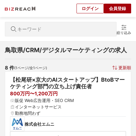
ログイン
会員登録
絞り込み
鳥取県/CRM/デジタルマーケティングの求人
8
 件
更新順
(
1
ページ/全
1
ページ)
【松尾研×京大のAIスタートアップ】BtoBマー
ケティング部門の立ち上げ責任者
800万円〜1,200万円
販促 Web広告運用・SEO CRM
インターネットサービス
勤務地問わず
株式会社エムニ