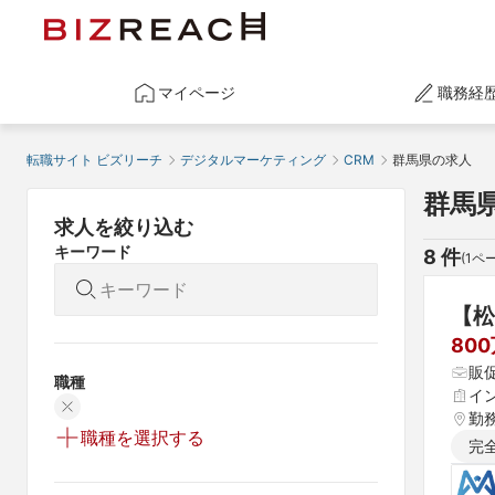
マイページ
職務経
転職サイト ビズリーチ
デジタルマーケティング
CRM
群馬県の求人
群馬
求人を絞り込む
キーワード
8
 件
(
1
ペー
【松
80
販促
職種
イ
勤
職種を選択する
完