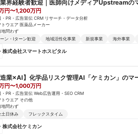
業界経験者歓迎｜医師向けメディアUpstream
0万円〜1,200万円
報・PR・広告宣伝 CRM リサーチ・データ分析
フトウエア 医薬品メーカー
務地問わず
ターン・Iターン歓迎
地域活性化事業
新規事業
海外事業
株式会社スマートホスピタル
造業×AI】化学品リスク管理AI「ケミカン」の
0万円〜1,000万円
・PR・広告宣伝 Web広告運用・SEO CRM
フトウエア その他
務地問わず
全土日休み
フレックスタイム
株式会社ケミカン