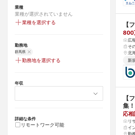
業種
業種が選択されていません
業種を選択する
【フ
80
広
勤務地
そ
群馬県
北海
県 
勤務地を選択する
新
 愛
年収
【フ
集！
応相
詳細な条件
リサ
リモートワーク可能
イ
勤