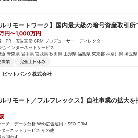
ルリモートワーク】国内最大級の暗号資産取引所
0万円〜1,000万円
報・PR・広告宣伝 CRM プロデューサー・ディレクター
の他 インターネットサービス
道 青森県 岩手県 宮城県 秋田県 山形県 福島県 東京都 神奈川県 埼玉県
新潟県 富山県 石川県 福井県 長野県 大阪府 京都府 兵庫県 滋賀県 奈良
規事業
完全土日休み
媛県 高知県 福岡県 佐賀県 長崎県 熊本県 大分県 宮崎県 鹿児島県 沖縄
ビットバンク株式会社
ルリモート／フルフレックス】自社事業の拡大を推
談
ーチ・データ分析 Web広告運用・SEO CRM
ンターネットサービス その他
務地問わず