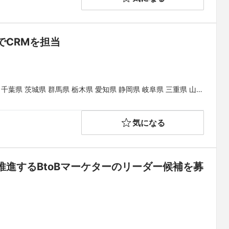
でCRMを担当
 千葉県 茨城県 群馬県 栃木県 愛知県 静岡県 岐阜県 三重県 山梨
県 和歌山県 鳥取県 島根県 岡山県 広島県 山口県 徳島県 香川県
県
気になる
進するBtoBマーケターのリーダー候補を募