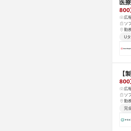
医療
80
広
ソ
勤
U
【製
80
広報
ソ
勤
完