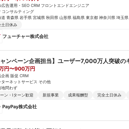
b広告運用・SEO CRM フロントエンドエンジニア
er コンサルティング
道 青森県 岩手県 宮城県 秋田県 山形県 福島県 東京都 神奈川県 埼玉県
新潟県 富山県 石川県 福井県 長野県 大阪府 京都府 兵庫県 滋賀県 奈良
全土日休み
媛県 高知県 福岡県 佐賀県 長崎県 熊本県 大分県 宮崎県 鹿児島県 沖縄
フューチャー株式会社
ャンペーン企画担当】ユーザー7,000万人突破
0万円〜900万円
企画 販促 CRM
ンターネットサービス その他
務地問わず
ターン・Iターン歓迎
新規事業
成果報酬型
完全土日休み
PayPay株式会社