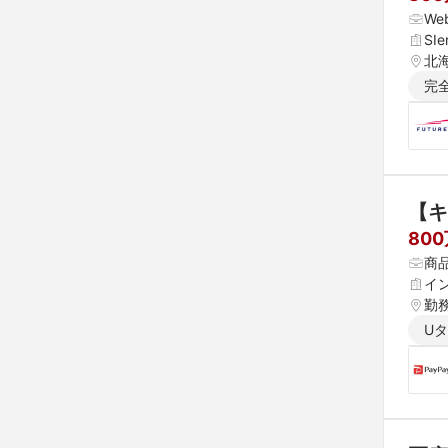
We
SI
北海
県 
完
 愛
【キ
80
商品
イ
勤
U