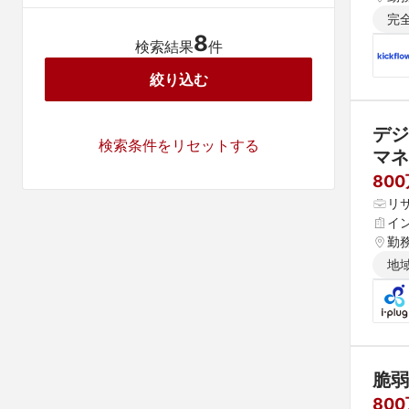
完
8
検索結果
件
絞り込む
デジ
検索条件をリセットする
マネ
80
リサ
イ
勤
地
脆弱
80