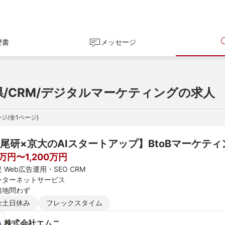
歴書
メッセージ
県/CRM/デジタルマーケティングの求人
ジ/全
1
ページ)
尾研×京大のAIスタートアップ】BtoBマーケテ
0万円〜1,200万円
 Web広告運用・SEO CRM
ンターネットサービス
務地問わず
全土日休み
フレックスタイム
株式会社エムニ