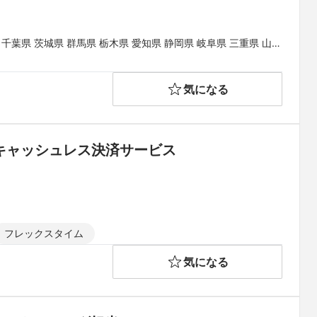
 千葉県 茨城県 群馬県 栃木県 愛知県 静岡県 岐阜県 三重県 山梨
県 和歌山県 鳥取県 島根県 岡山県 広島県 山口県 徳島県 香川県
県
気になる
のキャッシュレス決済サービス
フレックスタイム
気になる