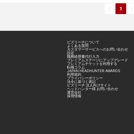
1
ビズリーチについて
よくある質問
カスタマーサービスへのお問い合わせ
設定
職務経歴書代行入力
プレミアムステージにアップグレード
プレミアムチケットを利用する
転職コラム
JAPAN HEADHUNTER AWARDS
利用規約
プライバシーポリシー
法令に基づく表記
ビズリーチ 法人向けサイト
ヘッドハンター様 お問い合わせ
運営会社
採用情報