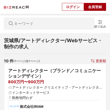
ログイン
会員登録
絞り込み
茨城県/アートディレクター/Webサービス・
制作の求人
10
 件
更新順
(
1
ページ/全
1
ページ)
アートディレクター（ブランド／コミュニケー
ションデザイン）
800万円〜900万円
アートディレクター クリエイティブ・アートディレクタ
ー デザイナー
インターネットサービス
勤務地問わず
株式会社IRIAM