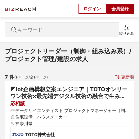
ログイン
会員登録
絞り込み
プロジェクトリーダー（制御・組み込み系）/
プロジェクト管理/建設の求人
7
 件
更新順
(
1
ページ/全
1
ページ)
◤Iot企画構想立案エンジニア｜TOTOオンリー
ワン技術×最先端デジタル技術の融合で生み出
す新たな価値の提供◢ 水まわりを通じて「ウェ
応相談
ルネス空間」を創造するプライム上場企業
データサイエンティスト プロジェクトマネージャー（制
御・組み込み系） プロジェクトリーダー（制御・組み込
住宅設備・ハウスメーカー
み系）
神奈川県
TOTO株式会社