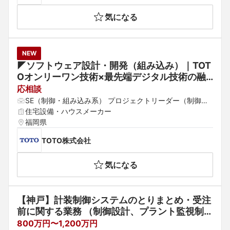
気になる
NEW
◤ソフトウェア設計・開発（組み込み）｜TOT
Oオンリーワン技術×最先端デジタル技術の融
合で生み出す新たな価値の提供◢ 水まわりを通
応相談
じて「ウェルネス空間」を創造するプライム上
SE（制御・組み込み系） プロジェクトリーダー（制御・
場企業
組み込み系） 電気・電子制御設計
住宅設備・ハウスメーカー
福岡県
TOTO株式会社
気になる
【神戸】計装制御システムのとりまとめ・受注
前に関する業務 （制御設計、プラント監視制御
計算機システム、制御装置、DCS・SCADA）
800万円〜1,200万円