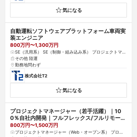
気になる
自動運転ソフトウェアプラットフォーム車両実
装エンジニア
800万円〜1,300万円
SE（汎用系） SE（制御・組み込み系） プロジェクトマネ
ージャー（制御・組み込み系）
その他 陸運
勤務地問わず
株式会社T2
気になる
プロジェクトマネージャー（若手活躍）｜10
0％自社内開発｜フルフレックス/フルリモート
可｜日本を代表する大企業の先端プロジェクト
800万円〜1,500万円
も手掛ける“少数精鋭”のシステム開発企業
プロジェクトマネージャー（Web・オープン系） プロジ