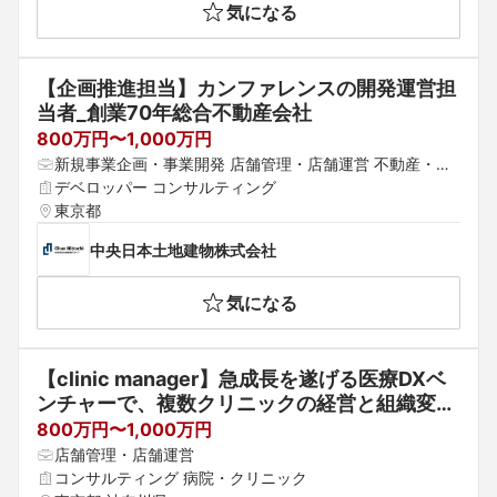
気になる
【企画推進担当】カンファレンスの開発運営担
当者_創業70年総合不動産会社
800万円〜1,000万円
新規事業企画・事業開発 店舗管理・店舗運営 不動産・マ
ンション・ビル管理
デベロッパー コンサルティング
東京都
中央日本土地建物株式会社
気になる
【clinic manager】急成長を遂げる医療DXベ
ンチャーで、複数クリニックの経営と組織変革
をリードするクリニックマネージャー
800万円〜1,000万円
店舗管理・店舗運営
コンサルティング 病院・クリニック