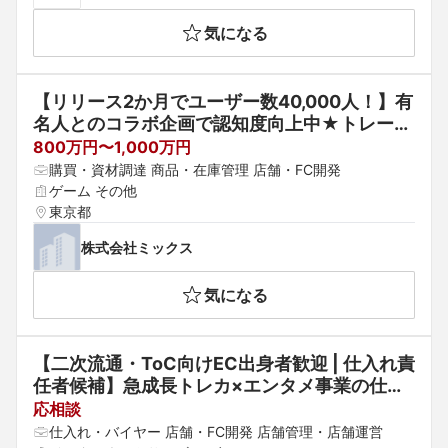
気になる
【リリース2か月でユーザー数40,000人！】有
名人とのコラボ企画で認知度向上中★トレーデ
ィングカードの仕入れ担当
800万円〜1,000万円
購買・資材調達 商品・在庫管理 店舗・FC開発
ゲーム その他
東京都
株式会社ミックス
気になる
【二次流通・ToC向けEC出身者歓迎 | 仕入れ責
任者候補】急成長トレカ×エンタメ事業の仕入
れ戦略をリード
応相談
仕入れ・バイヤー 店舗・FC開発 店舗管理・店舗運営