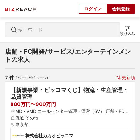
ログイン
会員登録
絞り込み
店舗・FC開発/サービス/エンターテインメン
トの求人
7
 件
更新順
(
1
ページ/全
1
ページ)
【新規事業・ピッコマくじ】物流・生産管理・
品質管理
800万円〜900万円
MD・VMD コールセンター管理・運営（SV） 店舗・FC開
発
流通 その他
東京都
株式会社カカオピッコマ