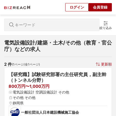
ログイン
会員登録
絞り込み
電気設備設計/建築・土木/その他（教育・官公
庁）などの求人
2
 件
更新順
(
1
ページ/全
1
ページ)
【研究職】試験研究部署の主任研究員，副主幹
（トンネル分野）
800万円〜1,000万円
電気設備設計 空調設備設計 その他
その他 その他
静岡県
一般社団法人日本建設機械施工協会