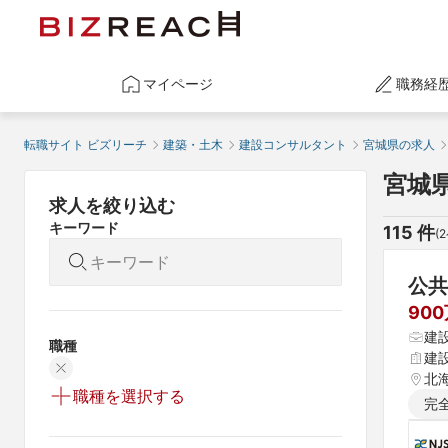
マイページ
職務経
転職サイト ビズリーチ
建築・土木
建設コンサルタント
宮城県の求人
宮城
求人を絞り込む
キーワード
115
 件
(
2
公共
90
建
職種
建
北海
職種を選択する
完