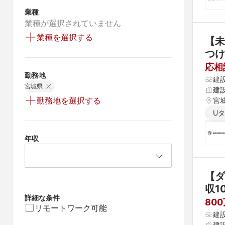
業種
業種が選択されていません
業種を選択する
【未
つけ
応相
勤務地
建
宮城県
建
勤務地を選択する
宮
U
年収
【ダ
収1
詳細な条件
80
リモートワーク可能
建
建