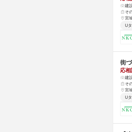
建
そ
宮
U
街づ
応相
建
そ
宮
U