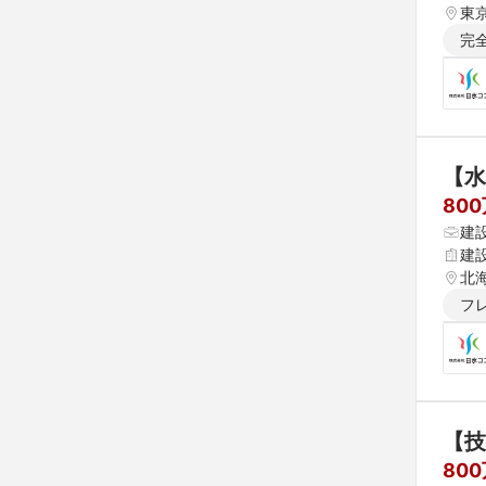
東京
完
【水
80
建
建
北海
フ
【技
80