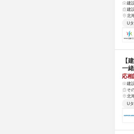
建
建
北海
U
【建
一緒
応相
建
そ
北海
U