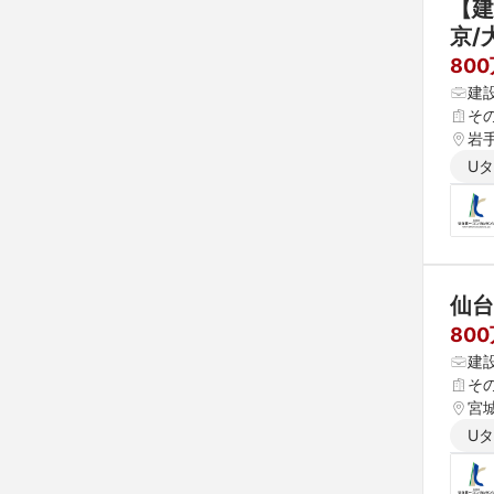
【建
京/
80
建
そ
岩手
U
仙台
80
建
そ
宮
U