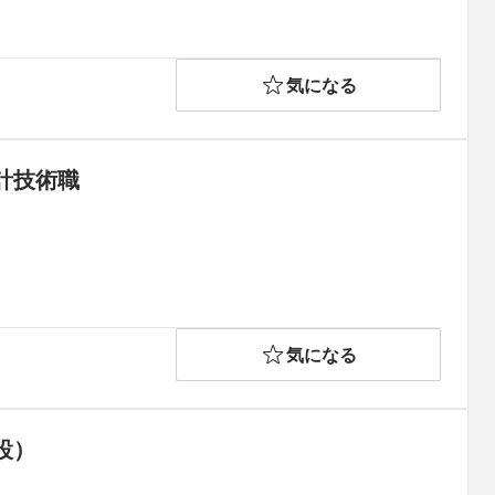
気になる
計技術職
気になる
設）