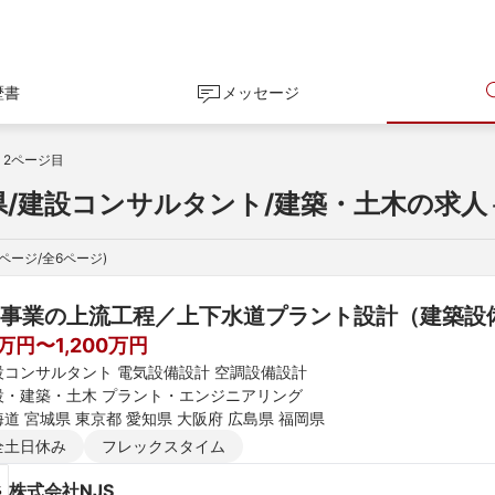
歴書
メッセージ
2ページ目
県/建設コンサルタント/建築・土木の求人
ページ/全
6
ページ)
事業の上流工程／上下水道プラント設計（建築設
0万円〜1,200万円
設コンサルタント 電気設備設計 空調設備設計
設・建築・土木 プラント・エンジニアリング
道 宮城県 東京都 愛知県 大阪府 広島県 福岡県
全土日休み
フレックスタイム
株式会社NJS