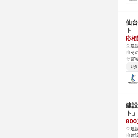
仙台
ト
応相
建
そ
宮
U
建設
ト」
80
建
建