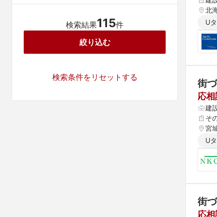
北海
115
U
検索結果
件
絞り込む
検索条件をリセットする
街づ
応相
建
そ
宮
U
街づ
応相