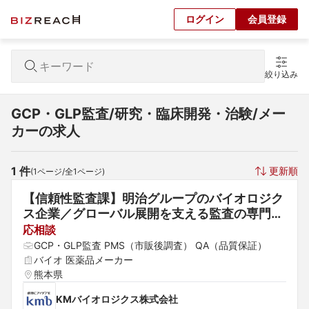
ログイン
会員登録
絞り込み
GCP・GLP監査/研究・臨床開発・治験/メー
カーの求人
1
 件
更新順
(
1
ページ/全
1
ページ)
【信頼性監査課】明治グループのバイオロジク
ス企業／グローバル展開を支える監査の専門家
として活躍／年休128日
応相談
GCP・GLP監査 PMS（市販後調査） QA（品質保証）
バイオ 医薬品メーカー
熊本県
KMバイオロジクス株式会社