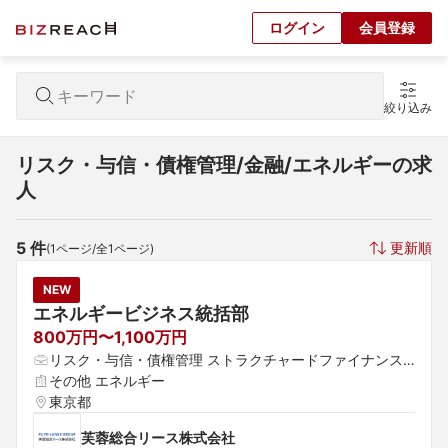
ログイン
会員登録
絞り込み
リスク・与信・債権管理/金融/エネルギーの求
人
5
 件
更新順
(
1
ページ/全
1
ページ)
NEW
エネルギービジネス統括部
800万円〜1,100万円
リスク・与信・債権管理 ストラクチャードファイナンス
 プロジェクトファイナンス
その他 エネルギー
東京都
芙蓉総合リース株式会社