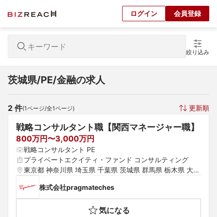
ログイン
会員登録
絞り込み
茨城県/PE/金融の求人
2
 件
更新順
(
1
ページ/全
1
ページ)
戦略コンサルタント職【関西マネージャー職】
800万円〜3,000万円
戦略コンサルタント PE
プライベートエクイティ・ファンド コンサルティング
東京都 神奈川県 埼玉県 千葉県 茨城県 群馬県 栃木県 大阪
府 京都府 兵庫県 滋賀県 奈良県 和歌山県
株式会社pragmateches
気になる