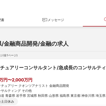
歴書
メッセージ
県/金融商品開発/金融の求人
ジ/全
1
ページ)
チュアリーコンサルタント/急成長のコンサルティングファー
】
0万円〜2,000万円
クチュアリー クオンツアナリスト 金融商品開発
ンサルティング その他
道 青森県 岩手県 宮城県 秋田県 山形県 福島県 東京都 神奈川県 埼玉県
新潟県 富山県 石川県 福井県 長野県 大阪府 京都府 兵庫県 滋賀県 奈良
全土日休み
媛県 高知県 福岡県 佐賀県 長崎県 熊本県 大分県 宮崎県 鹿児島県 沖縄