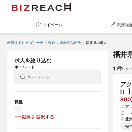
マイページ
職務経
転職サイト ビズリーチ
金融
金融商品開発
福井県の求人
福井
求人を絞り込む
キーワード
1
 件
(
1
ペー
アク
l）
80
職種
ア
コ
職種を選択する
北海
県 
完
 愛