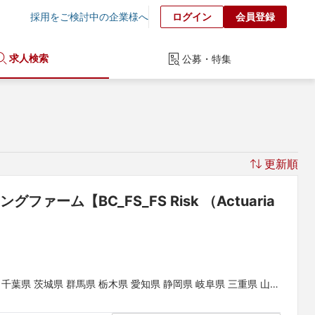
採用をご検討中の企業様へ
ログイン
会員登録
求人検索
公募・特集
更新順
ム【BC_FS_FS Risk （Actuaria
 千葉県 茨城県 群馬県 栃木県 愛知県 静岡県 岐阜県 三重県 山梨
県 和歌山県 鳥取県 島根県 岡山県 広島県 山口県 徳島県 香川県
県