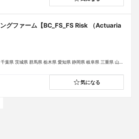
ム【BC_FS_FS Risk （Actuaria
 千葉県 茨城県 群馬県 栃木県 愛知県 静岡県 岐阜県 三重県 山梨
県 和歌山県 鳥取県 島根県 岡山県 広島県 山口県 徳島県 香川県
県
気になる