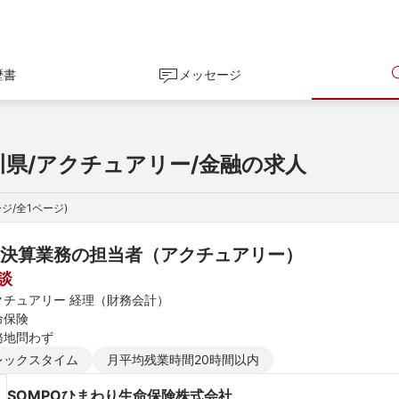
歴書
メッセージ
川県/アクチュアリー/金融の求人
ジ/全
1
ページ)
決算業務の担当者（アクチュアリー）
談
クチュアリー 経理（財務会計）
命保険
務地問わず
レックスタイム
月平均残業時間20時間以内
SOMPOひまわり生命保険株式会社