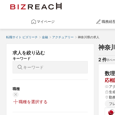
マイページ
職務経
転職サイト ビズリーチ
金融
アクチュアリー
神奈川県の求人
神奈
求人を絞り込む
キーワード
2
 件
(
1
ペー
数理
応相
ア
職種
生
勤
職種を選択する
フ