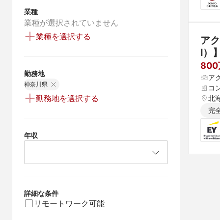
業種
業種が選択されていません
業種を選択する
アク
l）
80
勤務地
ア
神奈川県
コ
勤務地を選択する
北海
県 
完
 愛
年収
詳細な条件
リモートワーク可能