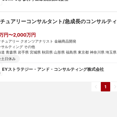
チュアリーコンサルタント/急成長のコンサルティングファー
】
0万円〜2,000万円
クチュアリー クオンツアナリスト 金融商品開発
ンサルティング その他
道 青森県 岩手県 宮城県 秋田県 山形県 福島県 東京都 神奈川県 埼玉県
新潟県 富山県 石川県 福井県 長野県 大阪府 京都府 兵庫県 滋賀県 奈良
全土日休み
媛県 高知県 福岡県 佐賀県 長崎県 熊本県 大分県 宮崎県 鹿児島県 沖縄
EYストラテジー・アンド・コンサルティング株式会社
1