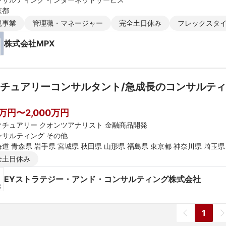
京都
規事業
管理職・マネージャー
完全土日休み
フレックスタ
株式会社MPX
チュアリーコンサルタント/急成長のコンサルティングファー
】
0万円〜2,000万円
クチュアリー クオンツアナリスト 金融商品開発
ンサルティング その他
道 青森県 岩手県 宮城県 秋田県 山形県 福島県 東京都 神奈川県 埼玉県
新潟県 富山県 石川県 福井県 長野県 大阪府 京都府 兵庫県 滋賀県 奈良
全土日休み
媛県 高知県 福岡県 佐賀県 長崎県 熊本県 大分県 宮崎県 鹿児島県 沖縄
EYストラテジー・アンド・コンサルティング株式会社
1