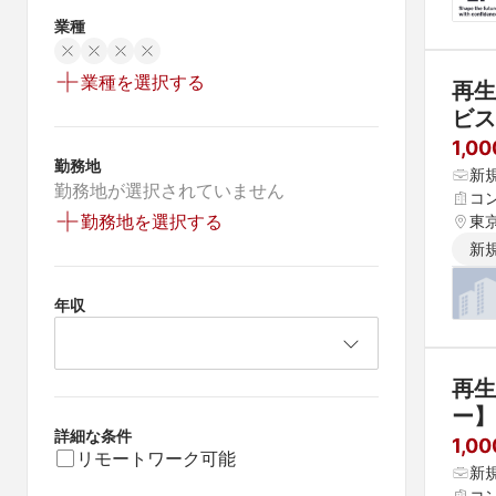
業種
業種を選択する
再生
ビス
1,0
勤務地
新
勤務地が選択されていません
コ
勤務地を選択する
東
新
年収
再生
ー】
詳細な条件
業拡
1,0
リモートワーク可能
新
コ