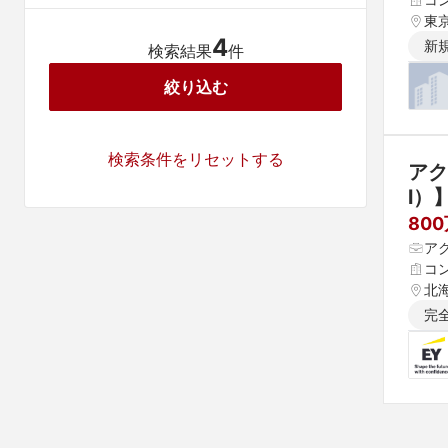
東
4
新
検索結果
件
絞り込む
検索条件をリセットする
アク
l）
80
ア
コ
北海
県 
完
 愛