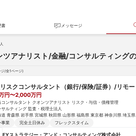
歴書
メッセージ
人
ンツアナリスト/金融/コンサルティング
ジ/全
1
ページ)
リスクコンサルタント（銀行/保険/証券）/リモート可
0万円〜2,000万円
略コンサルタント クオンツアナリスト リスク・与信・債権管理
ンサルティング 監査・税理士法人
道 青森県 岩手県 宮城県 秋田県 山形県 福島県 東京都 神奈川県 埼玉県
新潟県 富山県 石川県 福井県 長野県 大阪府 京都府 兵庫県 滋賀県 奈良
外事業
完全土日休み
フレックスタイム
媛県 高知県 福岡県 佐賀県 長崎県 熊本県 大分県 宮崎県 鹿児島県 沖縄
EYストラテジー・アンド・コンサルティング株式会社