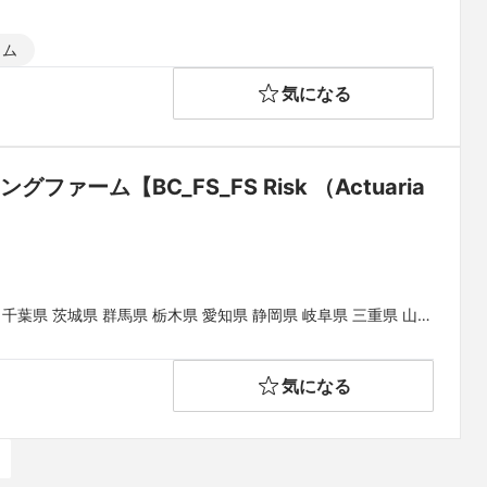
イム
気になる
ム【BC_FS_FS Risk （Actuaria
 千葉県 茨城県 群馬県 栃木県 愛知県 静岡県 岐阜県 三重県 山梨
県 和歌山県 鳥取県 島根県 岡山県 広島県 山口県 徳島県 香川県
県
気になる