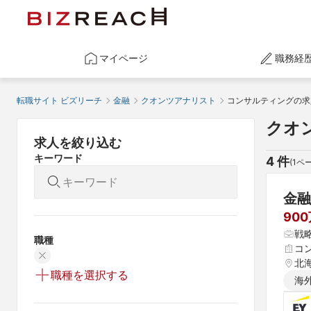
マイページ
職務経
転職サイト ビズリーチ
金融
クオンツアナリスト
コンサルティングの求
クオ
求人を絞り込む
キーワード
4
 件
(
1
ペー
金融
90
戦
職種
コ
北海
職種を選択する
県 
海
 愛