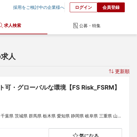
採用をご検討中の企業様へ
ログイン
会員登録
求人検索
公募・特集
の求人
更新順
・グローバルな環境【FS Risk_FSRM】
 千葉県 茨城県 群馬県 栃木県 愛知県 静岡県 岐阜県 三重県 山梨
県 和歌山県 鳥取県 島根県 岡山県 広島県 山口県 徳島県 香川県
県
気になる