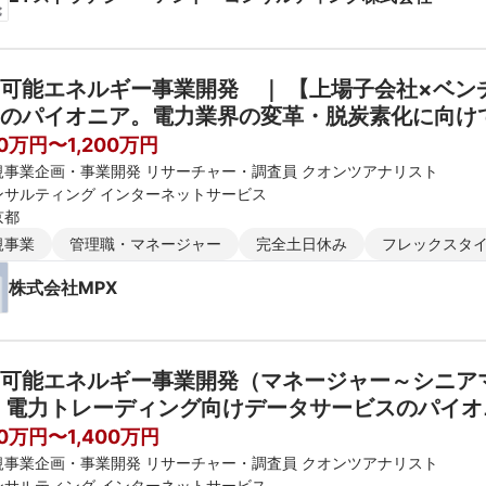
可能エネルギー事業開発　｜ 【上場子会社×ベン
のパイオニア。電力業界の変革・脱炭素化に向け
00万円〜1,200万円
規事業企画・事業開発 リサーチャー・調査員 クオンツアナリスト
ンサルティング インターネットサービス
京都
規事業
管理職・マネージャー
完全土日休み
フレックスタ
株式会社MPX
可能エネルギー事業開発（マネージャー～シニア
 電力トレーディング向けデータサービスのパイ
大中。
00万円〜1,400万円
規事業企画・事業開発 リサーチャー・調査員 クオンツアナリスト
ンサルティング インターネットサービス