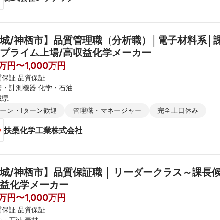
城/神栖市】品質管理職（分析職）│電子材料系│
プライム上場/高収益化学メーカー
0万円〜1,000万円
質保証 品質保証
密・計測機器 化学・石油
城県
ターン・Iターン歓迎
管理職・マネージャー
完全土日休み
扶桑化学工業株式会社
城/神栖市】品質保証職 │ リーダークラス～課長
益化学メーカー
0万円〜1,000万円
質保証 品質保証
学・石油 素材