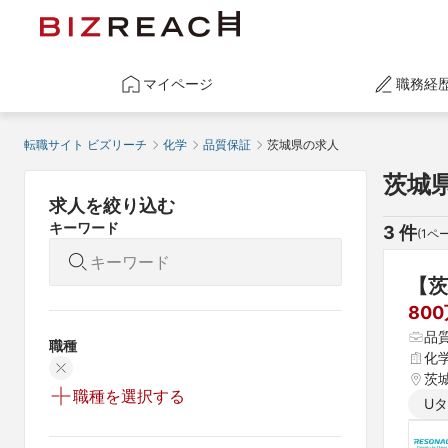
マイページ
職務経
転職サイト ビズリーチ
化学
品質保証
茨城県の求人
茨城
求人を絞り込む
キーワード
3
 件
(
1
ペー
【茨
80
品
職種
化
茨
職種を選択する
U