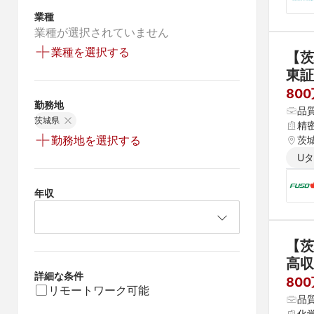
業種
業種が選択されていません
業種を選択する
【茨
東証
80
勤務地
品
茨城県
精
勤務地を選択する
茨
U
年収
【茨
高収
詳細な条件
80
リモートワーク可能
品
化