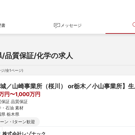
歴書
メッセージ
県/品質保証/化学の求人
ジ/全
1
ページ)
城／山崎事業所（桜川） or栃木／小山事業所】生
0万円〜1,000万円
質保証 品質保証
学・石油 素材
城県 栃木県
ターン・Iターン歓迎
株式会社レゾナック