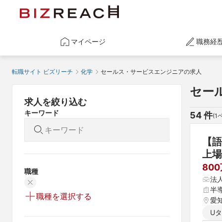
マイページ
職務経
転職サイト ビズリーチ
化学
セールス・サービスエンジニアの求人
セー
求人を絞り込む
キーワード
54
 件
(
1
【語
上場
80
職種
法
半
職種を選択する
愛
U