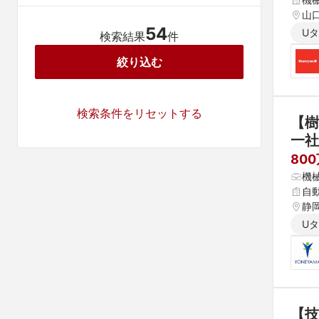
山
54
U
検索結果
件
絞り込む
検索条件をリセットする
【樹
一社
80
機
自
静
U
【技