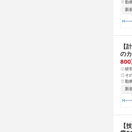
勤
新
【計
のカ
80
研
そ
勤
新
【技