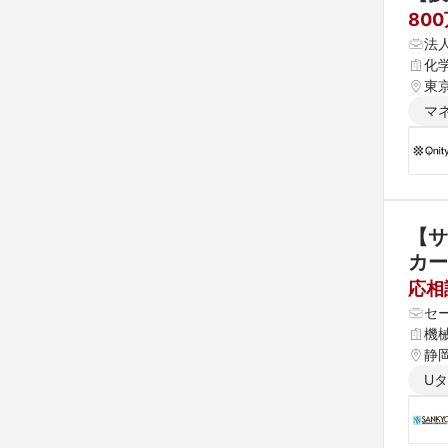
80
法
化
東
マ
【サ
カー
応相
セ
機
静
U