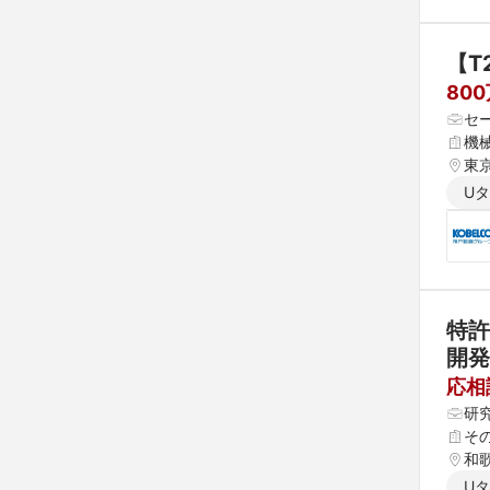
【T
800
セ
機械
東
U
特許
開発
談可
応相
研
そ
和
U