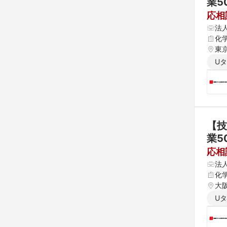
業5
応相
法
化
東
U
【技
業5
応相
法
化
大
U