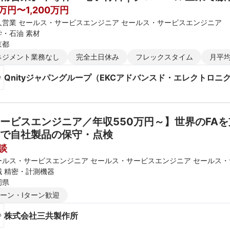
0万円〜1,200万円
人営業 セールス・サービスエンジニア セールス・サービスエンジニア
学・石油 素材
京都
ネジメント業務なし
完全土日休み
フレックスタイム
月平均
Qnityジャパングループ（EKCアドバンスド・エレクトロニ
社）
ービスエンジニア／年収550万円～】世界のFA
で自社製品の保守・点検
談
ールス・サービスエンジニア セールス・サービスエンジニア セールス
械 精密・計測機器
岡県
ターン・Iターン歓迎
株式会社三共製作所