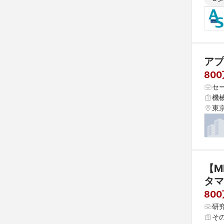
アプ
800
セ
機
東
【M
タマ
80
研
そ