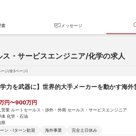
歴書
メッセージ
ルス・サービスエンジニア/化学の求人
ページ/全
3
ページ)
学力を武器に】世界的大手メーカーを動かす海外営
0万円〜900万円
人営業 ルートセールス・渉外・外商 セールス・サービスエンジニア
導体 化学・石油
知県
ターン・Iターン歓迎
海外事業
完全土日休み