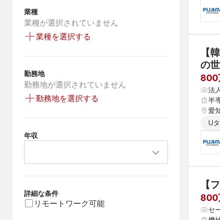
業種
業種が選択されていません
業種を選択する
【韓
の世
勤務地
80
勤務地が選択されていません
法
勤務地を選択する
半
愛
U
年収
【フ
詳細な条件
80
リモートワーク可能
セ
機