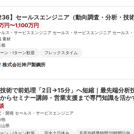
236】セールスエンジニア（動向調査・分析・技
万円〜1,100万円
ールス・サービスエンジニア セールス・サービスエンジニア セールス
 素材
京都
ターン・Iターン歓迎
フレックスタイム
株式会社神戸製鋼所
技術で前処理「2日→15分」へ短縮｜最先端分析
からセミナー講師・営業支援まで専門知識を活かす
・残業月10h・年休125日）
談
究・開発 セールス・サービスエンジニア
の他
歌山県
ターン・Iターン歓迎
完全土日休み
月平均残業時間20時間以内