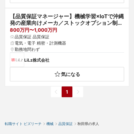
【品質保証マネージャー】機械学習×IoTで沖縄
発の産業向けメーカ／ストックオプション制度
有
800万円〜1,000万円
品質保証 品質保証
電気・電子 精密・計測機器
勤務地問わず
LiLz株式会社
気になる
1
転職サイト ビズリーチ
機械
品質保証
秋田県の求人