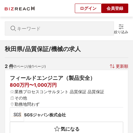
ログイン
会員登録
絞り込み
秋田県/品質保証/機械の求人
2
 件
更新順
(
1
ページ/全
1
ページ)
フィールドエンジニア（製品安全）
800万円〜1,000万円
業務プロセスコンサルタント 品質保証 品質保証
その他
勤務地問わず
SGSジャパン株式会社
気になる