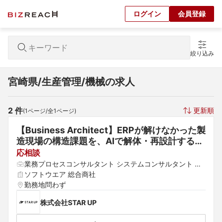
ログイン
会員登録
絞り込み
宮崎県/生産管理/機械の求人
2
 件
更新順
(
1
ページ/全
1
ページ)
【Business Architect】ERPが解けなかった製
造現場の構造課題を、AIで解体・再設計する。
Archaive事業の変革推進リード
応相談
業務プロセスコンサルタント システムコンサルタント 生
産管理
ソフトウエア 総合商社
勤務地問わず
株式会社STAR UP