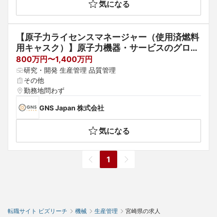
気になる
【原子力ライセンスマネージャー（使用済燃料
用キャスク）】原子力機器・サービスのグロー
バルトップクラス企業/ドイツ本社
800万円〜1,400万円
研究・開発 生産管理 品質管理
その他
勤務地問わず
GNS Japan 株式会社
気になる
1
転職サイト ビズリーチ
機械
生産管理
宮崎県の求人