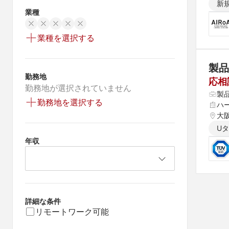
新
業種
業種を選択する
製品
勤務地
応相
勤務地が選択されていません
製
勤務地を選択する
ハ
大
U
年収
詳細な条件
リモートワーク可能