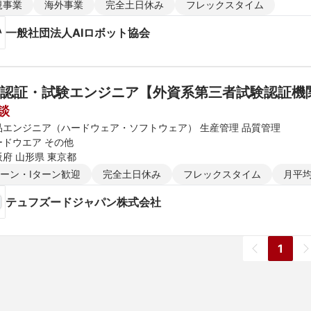
規事業
海外事業
完全土日休み
フレックスタイム
一般社団法人AIロボット協会
認証・試験エンジニア【外資系第三者試験認証機
談
品エンジニア（ハードウェア・ソフトウェア） 生産管理 品質管理
ードウエア その他
阪府 山形県 東京都
ターン・Iターン歓迎
完全土日休み
フレックスタイム
月平均
テュフズードジャパン株式会社
1