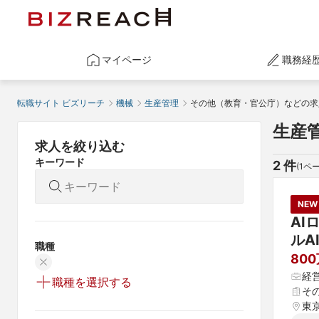
マイページ
職務経
転職サイト ビズリーチ
機械
生産管理
その他（教育・官公庁）などの求
生産
求人を絞り込む
キーワード
2
 件
(
1
ペー
NEW
AI
ルA
職種
80
経
職種を選択する
そ
東