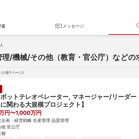
歴書
メッセージ
人
管理/機械/その他（教育・官公庁）などの
ジ/全
1
ページ)
ロボットテレオペレーター, マネージャー/リーダー
Iに関わる大規模プロジェクト】
0万円〜1,000万円
営企画・経営戦略 生産管理 品質管理
の他 官公庁
京都