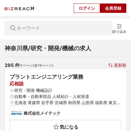
ログイン
会員登録
絞り込み
神奈川県/研究・開発/機械の求人
295
 件
更新順
(
1
ページ/全
15
ページ)
プラントエンジニアリング業務
応相談
研究・開発 機械設計
自動車・自動車部品 人材紹介・人材派遣
北海道 青森県 岩手県 宮城県 秋田県 山形県 福島県 東京都 
神奈川県 埼玉県 千葉県 茨城県 群馬県 栃木県 愛知県 静岡
株式会社メイテック
県 岐阜県 三重県 山梨県 新潟県 石川県 福井県 長野県 大
阪府 京都府 兵庫県 滋賀県 奈良県 和歌山県 鳥取県 島根県 
気になる
岡山県 広島県 山口県 徳島県 香川県 愛媛県 高知県 福岡県 