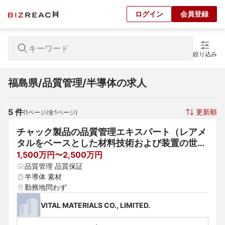
ログイン
会員登録
絞り込み
福島県/品質管理/半導体の求人
5
 件
更新順
(
1
ページ/全
1
ページ)
チャック製品の品質管理エキスパート（レアメ
タルをベースとした材料技術および装置の世界
的な企業）
1,500万円〜2,500万円
品質管理 品質保証
半導体 素材
勤務地問わず
VITAL MATERIALS CO., LIMITED.