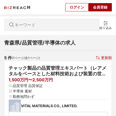
ログイン
会員登録
絞り込み
青森県/品質管理/半導体の求人
5
 件
更新順
(
1
ページ/全
1
ページ)
チャック製品の品質管理エキスパート（レアメ
タルをベースとした材料技術および装置の世界
的な企業）
1,500万円〜2,500万円
品質管理 品質保証
半導体 素材
勤務地問わず
VITAL MATERIALS CO., LIMITED.