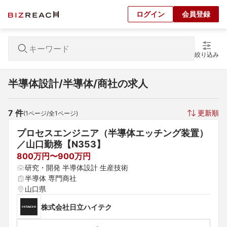
ログイン
会員登録
絞り込み
半導体設計/半導体/商社の求人
7
 件
更新順
(
1
ページ/全
1
ページ)
プロセスエンジニア（半導体エッチング装置）
／山口勤務【N353】
800万円〜900万円
研究・開発 半導体設計 生産技術
半導体 専門商社
山口県
株式会社日立ハイテク