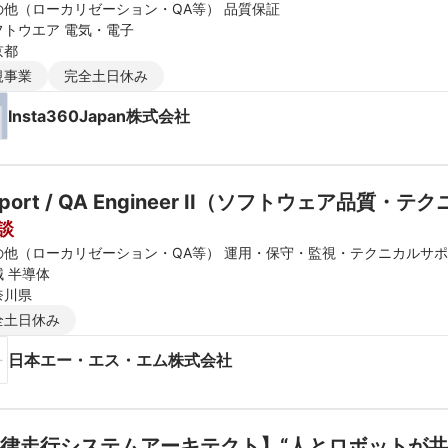
の他（ローカリゼーション・QA等） 品質保証
フトウエア 電気・電子
京都
規事業
完全土日休み
Insta360Japan株式会社
pport / QA Engineer II（ソフトウェア品
談
の他（ローカリゼーション・QA等） 運用・保守・監視・テクニカルサポ
械 半導体
奈川県
全土日休み
日本エー・エス・エム株式会社
律走行システムアーキテクト】“人とロボットが共