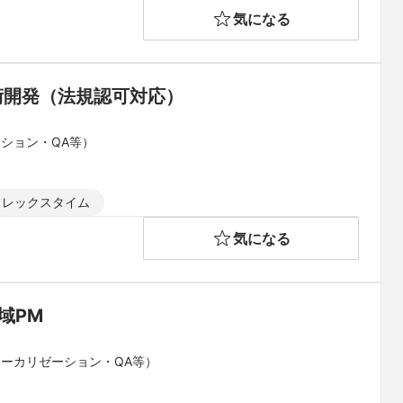
気になる
術開発（法規認可対応）
ーション・QA等）
フレックスタイム
気になる
域PM
ローカリゼーション・QA等）