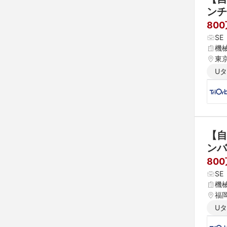
ンチ
80
S
機
東
U
【自
ンバ
80
S
機
福
U