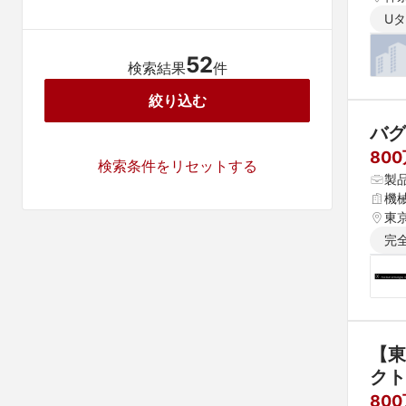
U
52
検索結果
件
絞り込む
バグ
80
検索条件をリセットする
製
機
東
完
【東
クト
シリ
80