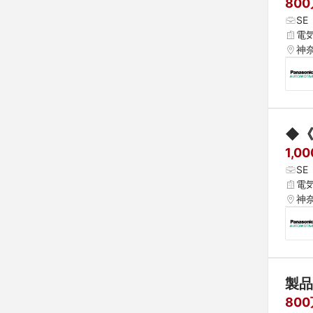
80
S
電
神
◆
1,0
S
電
神
製品
80