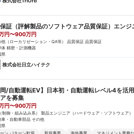
株式会社TriOrb
保証（評解製品のソフトウェア品質保証）エンジ
0万円〜900万円
の他（ローカリゼーション・QA等） 品質保証 品質保証
導体 精密・計測機器
城県
株式会社日立ハイテク
岡/自動運転EV】日本初・自動運転レベル4を活
アを募集
0万円〜900万円
E（制御・組み込み系） 製品エンジニア（ハードウェア・ソフトウェア）
動車・自動車部品 その他
岡県
ターン・Iターン歓迎
新規事業
海外事業
マネジメント業務