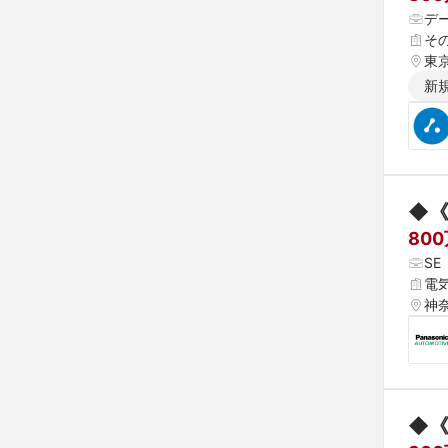
デ
そ
東
新
◆
80
S
電
神
◆《