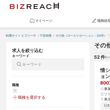
マイページ
職務経
転職サイト ビズリーチ
IT技術職
その他（ローカリゼーション・QA等）
その
求人を絞り込む
キーワード
52
 件
(
1
情シ
ョン
80
職種
事
ソ
職種を選択する
東
U