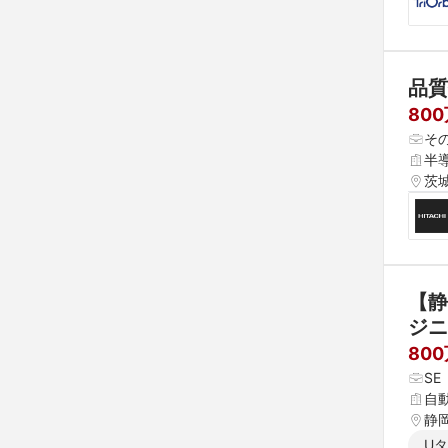
品質
80
そ
半
茨
【静
ジニ
80
S
自
静
U