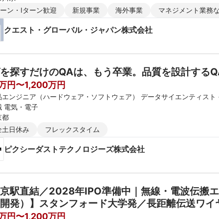
ターン・Iターン歓迎
新規事業
海外事業
マネジメント業務
クエスト・グローバル・ジャパン株式会社
を探すだけのQAは、もう卒業。品質を設計するQ
0万円〜1,200万円
品エンジニア（ハードウェア・ソフトウェア） データサイエンティスト 
械 電気・電子
京都
全土日休み
フレックスタイム
ピクシーダストテクノロジーズ株式会社
京駅直結／2028年IPO準備中｜無線・電波伝
開発）】スタンフォード大学発／長距離伝送ワイヤ
ーズBスタートアップのマネージャー候補を募集
0万円〜1,200万円