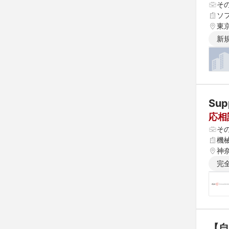
そ
ソ
東
新
Su
応相
そ
機
神
完
【自