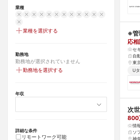
業種
業種を選択する
※管
応相
セ
勤務地
自
勤務地が選択されていません
東
勤務地を選択する
U
年収
次世
80
情
詳細な条件
ソ
リモートワーク可能
神