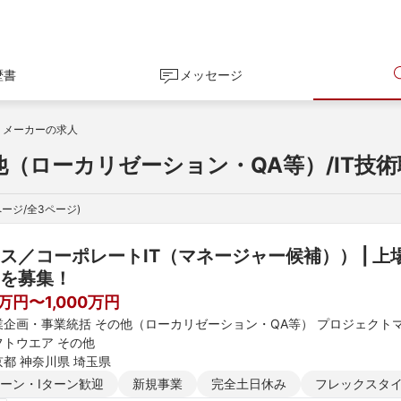
歴書
メッセージ
メーカーの求人
他（ローカリゼーション・QA等）/IT技術
ページ/全
3
ページ)
ス／コーポレートIT（マネージャー候補）） | 
を募集！
0万円〜1,000万円
業企画・事業統括 その他（ローカリゼーション・QA等） プロジェクト
フトウエア その他
京都 神奈川県 埼玉県
ターン・Iターン歓迎
新規事業
完全土日休み
フレックスタ