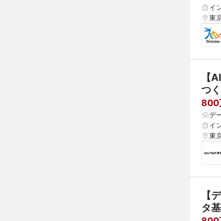
イ
東
【A
つく
80
デ
イ
東
【デ
タ基
800