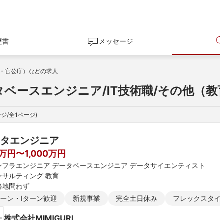
歴書
メッセージ
・官公庁）などの求人
タベースエンジニア/IT技術職/その他（
ジ/全
1
ページ)
タエンジニア
0万円〜1,000万円
ンフラエンジニア データベースエンジニア データサイエンティスト
ンサルティング 教育
務地問わず
ターン・Iターン歓迎
新規事業
完全土日休み
フレックスタ
株式会社MIMIGURI