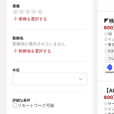
業種
業種を選択する
◤検
80
S
勤務地
イ
勤務地が選択されていません
東
勤務地を選択する
U
フ
年収
【A
80
詳細な条件
サ
リモートワーク可能
イ