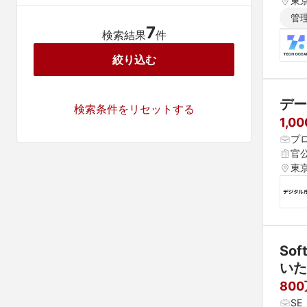
東
管
7
検索結果
件
絞り込む
デー
検索条件をリセットする
1,0
プ
官
東
Sof
いた
80
S