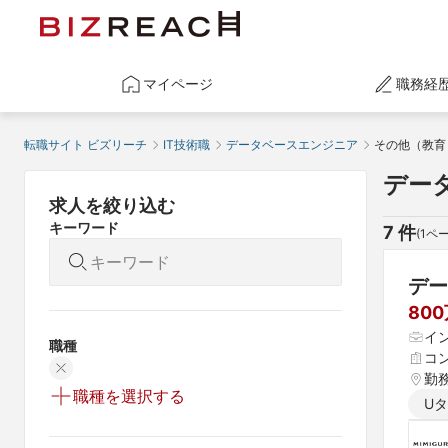
マイページ
職務経
転職サイト ビズリーチ
IT技術職
データベースエンジニア
その他（教育
デー
求人を絞り込む
キーワード
7
 件
(
1
ペー
デー
80
イ
職種
コ
勤
職種を選択する
U