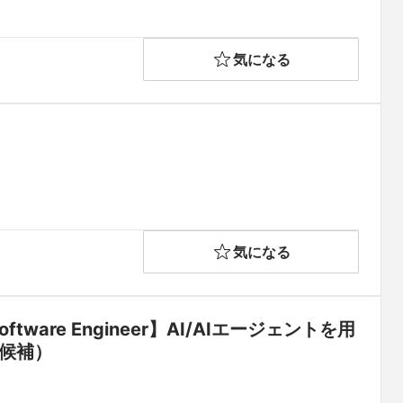
気になる
気になる
g（【Software Engineer】AI/AIエージェントを⽤
候補）
ト