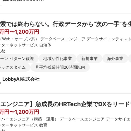
索では終わらない。行政データから“次の一手”を生むAI
0万円〜1,200万円
E（Web・オープン系） データベースエンジニア データサイエンティス
ンターネットサービス 自治体
京都
ターン・Iターン歓迎
地域活性化事業
新規事業
海外事業
レックスタイム
月平均残業時間20時間以内
LobbyAI株式会社
Iエンジニア】急成長のHRTech企業でDXをリー
0万円〜1,200万円
ーバーエンジニア（構築・運用） データベースエンジニア データサイ
ンターネットサービス 教育