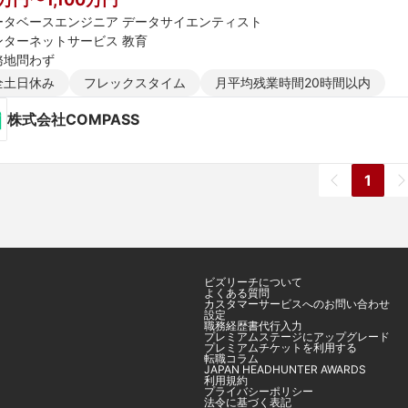
ータベースエンジニア データサイエンティスト
ンターネットサービス 教育
務地問わず
全土日休み
フレックスタイム
月平均残業時間20時間以内
株式会社COMPASS
1
ビズリーチについて
よくある質問
カスタマーサービスへのお問い合わせ
設定
職務経歴書代行入力
プレミアムステージにアップグレード
プレミアムチケットを利用する
転職コラム
JAPAN HEADHUNTER AWARDS
利用規約
プライバシーポリシー
法令に基づく表記