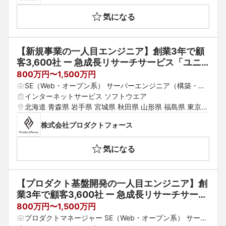
野県 大阪府 京都府 兵庫県 滋賀県 奈良県 和歌山県 鳥取県 
気になる
島根県 岡山県 広島県 山口県 徳島県 香川県 愛媛県 高知県 
福岡県 佐賀県 長崎県 熊本県 大分県 宮崎県 鹿児島県 沖縄
県
【新規事業の一人目エンジニア】創業3年で顧
客3,600社 ー 急成長リサーチサービス「ユニ
ーリサーチ」の新規事業を創るプロダクトエン
800万円〜1,500万円
ジニアを募集 ＃週1〜月1出社・フレックス
SE（Web・オープン系） サーバーエンジニア（構築・運
用） データサイエンティスト
インターネットサービス ソフトウエア
北海道 青森県 岩手県 宮城県 秋田県 山形県 福島県 東京都 
神奈川県 埼玉県 千葉県 茨城県 群馬県 栃木県 愛知県 静岡
株式会社プロダクトフォース
県 岐阜県 三重県 山梨県 新潟県 富山県 石川県 福井県 長
野県 大阪府 京都府 兵庫県 滋賀県 奈良県 和歌山県 鳥取県 
気になる
島根県 岡山県 広島県 山口県 徳島県 香川県 愛媛県 高知県 
福岡県 佐賀県 長崎県 熊本県 大分県 宮崎県 鹿児島県 沖縄
県
【プロダクト基盤開発の一人目エンジニア】創
業3年で顧客3,600社 ー 急成長リサーチサービ
ス「ユニーリサーチ」のマルチプロダクト戦略
800万円〜1,500万円
を支える”Product Platform”の開発を担う一人
プロダクトマネージャー SE（Web・オープン系） サーバ