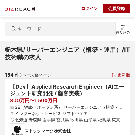
ログイン
会員登録
絞り込み
栃木県/サーバーエンジニア（構築・運用）/IT
技術職の求人
154
 件
更新順
(
1
ページ/全
8
ページ)
【Dev】Applied Research Engineer（AIエー
ジェント研究開発 / 顧客実装） 
800万円〜1,500万円
SE（Web・オープン系） サーバーエンジニア（構築・運
用） その他（ローカリゼーション・QA等）
インターネットサービス ソフトウエア
北海道 青森県 岩手県 宮城県 秋田県 山形県 福島県 東京都 
神奈川県 埼玉県 千葉県 茨城県 群馬県 栃木県 愛知県 静岡
ストックマーク株式会社
県 岐阜県 三重県 山梨県 新潟県 富山県 石川県 福井県 長