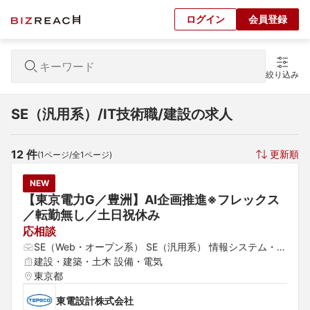
ログイン
会員登録
絞り込み
SE（汎用系）/IT技術職/建設の求人
12
 件
更新順
(
1
ページ/全
1
ページ)
NEW
【東京電力G／豊洲】AI企画推進※フレックス
／転勤無し／土日祝休み
応相談
SE（Web・オープン系） SE（汎用系） 情報システム・社
内SE
建設・建築・土木 設備・電気
東京都
東電設計株式会社