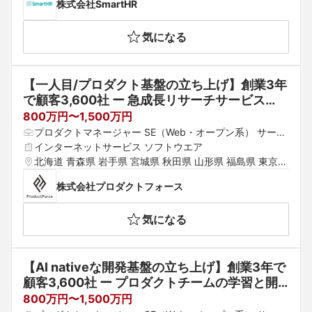
株式会社SmartHR
気になる
【一人目/プロダクト基盤の立ち上げ】創業3年
で顧客3,600社 ー 急成長リサーチサービス
「ユニーリサーチ」のマルチプロダクト戦略を
800万円〜1,500万円
支える”Product Platform”の開発を担う一人目
プロダクトマネージャー SE（Web・オープン系） サーバ
のプロダクトエンジニアを募集 ＃週1〜月1出
ーエンジニア（構築・運用）
インターネットサービス ソフトウエア
社・フレックス
北海道 青森県 岩手県 宮城県 秋田県 山形県 福島県 東京都 
神奈川県 埼玉県 千葉県 茨城県 群馬県 栃木県 愛知県 静岡
株式会社プロダクトフォース
県 岐阜県 三重県 山梨県 新潟県 富山県 石川県 福井県 長
野県 大阪府 京都府 兵庫県 滋賀県 奈良県 和歌山県 鳥取県 
気になる
島根県 岡山県 広島県 山口県 徳島県 香川県 愛媛県 高知県 
福岡県 佐賀県 長崎県 熊本県 大分県 宮崎県 鹿児島県 沖縄
県
【AI nativeな開発基盤の立ち上げ】創業3年で
顧客3,600社 ー プロダクトチームの学習と開
発速度を最大化する”Developer Platform”の0
800万円〜1,500万円