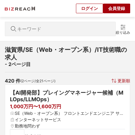
ログイン
会員登録
絞り込み
滋賀県/SE（Web・オープン系）/IT技術職の
求人
- 2ページ目
420
 件
更新順
(
2
ページ/全
21
ページ)
【AI開発部】プレイングマネージャー候補（M
LOps/LLMOps）
1,000万円〜1,600万円
SE（Web・オープン系） フロントエンドエンジニア サー
バーエンジニア（構築・運用）
インターネットサービス
勤務地問わず