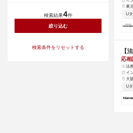
東
4
U
検索結果
件
絞り込む
検索条件をリセットする
【法
応相
法
イ
大
U