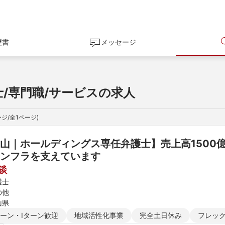
歴書
メッセージ
士/専門職/サービスの求人
ジ/全
1
ページ)
山｜ホールディングス専任弁護士】売上高1500億
ンフラを支えています
談
護士
の他
山県
ターン・Iターン歓迎
地域活性化事業
完全土日休み
フレッ