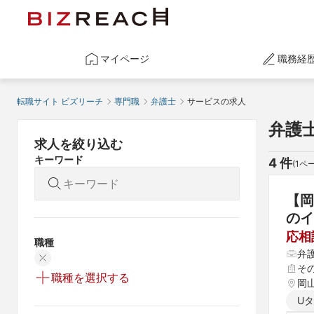
マイページ
職務経
転職サイト ビズリーチ
専門職
弁護士
サービスの求人
弁護
求人を絞り込む
キーワード
4
 件
(
1
ペー
【岡
のイ
応相
職種
弁
そ
職種を選択する
岡
U