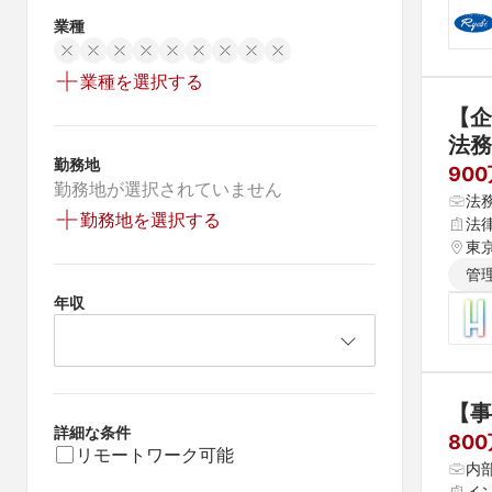
業種
業種を選択する
【企
法務
勤務地
90
勤務地が選択されていません
法
勤務地を選択する
法
東
管
年収
【事
詳細な条件
80
リモートワーク可能
内
イ