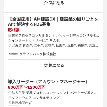
気になる
【全国採用】AI×建設DX｜建設業の困りごとを
AIで解決するFDE募集
応相談
業務プロセスコンサルタント パッケージ導入コンサルタ
ント
インターネットサービス その他
北海道 青森県 岩手県 宮城県 秋田県 山形県 福島県 東京都 
神奈川県 埼玉県 千葉県 茨城県 群馬県 栃木県 愛知県 静岡
クラフトバンク株式会社
県 岐阜県 三重県 山梨県 新潟県 富山県 石川県 福井県 長
野県 大阪府 京都府 兵庫県 滋賀県 奈良県 和歌山県 鳥取県 
気になる
島根県 岡山県 広島県 山口県 徳島県 香川県 愛媛県 高知県 
福岡県 佐賀県 長崎県 熊本県 大分県 宮崎県 鹿児島県
導入リーダー（アカウントマネージャー）
800万円〜1,200万円
法人営業 業務プロセスコンサルタント パッケージ導入コ
ンサルタント
ソフトウエア コンサルティング
勤務地問わず