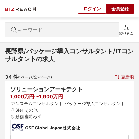
ログイン
会員登録
絞り込み
長野県/パッケージ導入コンサルタント/ITコン
サルタントの求人
34
 件
更新順
(
1
ページ/全
2
ページ)
ソリューションアーキテクト
1,000万円〜1,600万円
システムコンサルタント パッケージ導入コンサルタント
 プロジェクトマネージャー（Web・オープン系）
SIer その他
勤務地問わず
OSF Global Japan株式会社