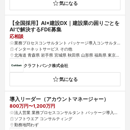
気になる
【全国採用】AI×建設DX｜建設業の困りごとを
AIで解決するFDE募集
応相談
業務プロセスコンサルタント パッケージ導入コンサルタ
ント
インターネットサービス その他
北海道 青森県 岩手県 宮城県 秋田県 山形県 福島県 東京都 
神奈川県 埼玉県 千葉県 茨城県 群馬県 栃木県 愛知県 静岡
クラフトバンク株式会社
県 岐阜県 三重県 山梨県 新潟県 富山県 石川県 福井県 長
野県 大阪府 京都府 兵庫県 滋賀県 奈良県 和歌山県 鳥取県 
気になる
島根県 岡山県 広島県 山口県 徳島県 香川県 愛媛県 高知県 
福岡県 佐賀県 長崎県 熊本県 大分県 宮崎県 鹿児島県
導入リーダー（アカウントマネージャー）
800万円〜1,200万円
法人営業 業務プロセスコンサルタント パッケージ導入コ
ンサルタント
ソフトウエア コンサルティング
勤務地問わず