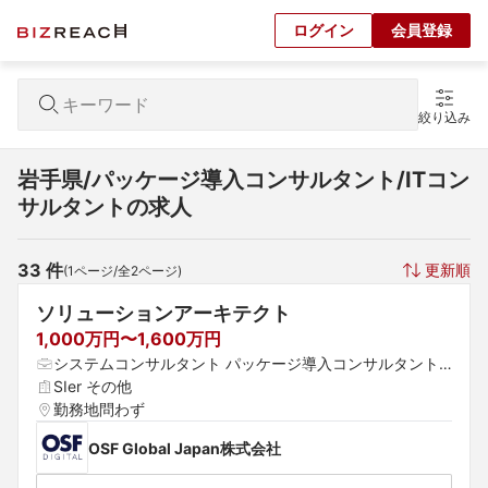
ログイン
会員登録
絞り込み
岩手県/パッケージ導入コンサルタント/ITコン
サルタントの求人
33
 件
更新順
(
1
ページ/全
2
ページ)
ソリューションアーキテクト
1,000万円〜1,600万円
システムコンサルタント パッケージ導入コンサルタント
 プロジェクトマネージャー（Web・オープン系）
SIer その他
勤務地問わず
OSF Global Japan株式会社