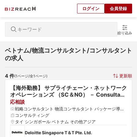
ログイン
会員登録
絞り込み
ベトナム/物流コンサルタント/コンサルタント
の求人
4
 件
更新順
(
1
ページ/全
1
ページ)
【海外勤務】 サプライチェーン・ネットワーク
オペレーションズ （SC＆NO） － Consultant
 / Senior Consultant / Manager / Senior Man
応相談
ager / Director / Partner
戦略コンサルタント 物流コンサルタント パッケージ導入
コンサルタント
コンサルティング
タイ シンガポール ベトナム その他アジア
Deloitte Singapore T＆T Pte. Ltd.