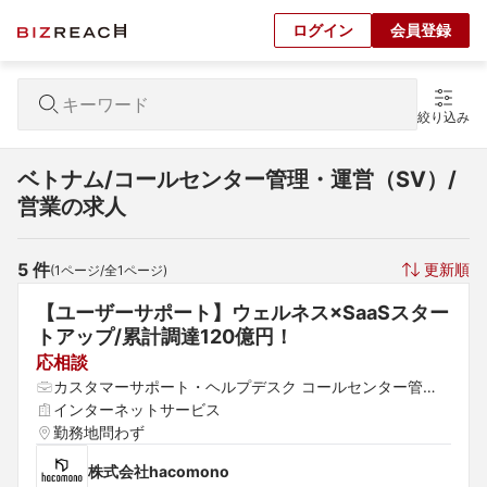
ログイン
会員登録
絞り込み
ベトナム/コールセンター管理・運営（SV）/
営業の求人
5
 件
更新順
(
1
ページ/全
1
ページ)
【ユーザーサポート】ウェルネス×SaaSスター
トアップ/累計調達120億円！
応相談
カスタマーサポート・ヘルプデスク コールセンター管
理・運営（SV） SE（Web・オープン系）
インターネットサービス
勤務地問わず
株式会社hacomono