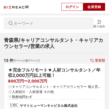
ログイン
会員登録
絞り込み
青森県/キャリアコンサルタント・キャリアカ
ウンセラー/営業の求人
13
 件
更新順
(
1
ページ/全
1
ページ)
★完全フルリモート★人材コンサルタント／年
収2,000万円以上可能！
800万円〜2,000万円
キャリアコンサルタント・キャリアカウンセラー 個人営
業 法人営業
人材紹介・人材派遣 その他
勤務地問わず
ヤマトヒューマンキャピタル株式会社