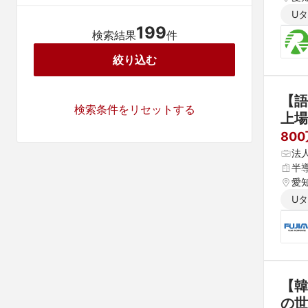
U
199
検索結果
件
絞り込む
【語
検索条件をリセットする
上場
80
法
半
愛
U
【韓
の世