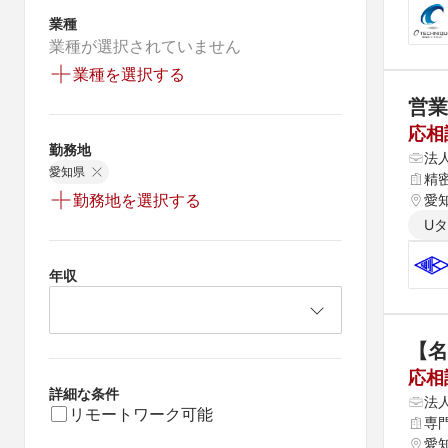
業種
業種が選択されていません
業種を選択する
営業
応相
勤務地
法
愛知県
精
勤務地を選択する
愛
U
年収
【名
応相
詳細な条件
法
リモートワーク可能
専
愛