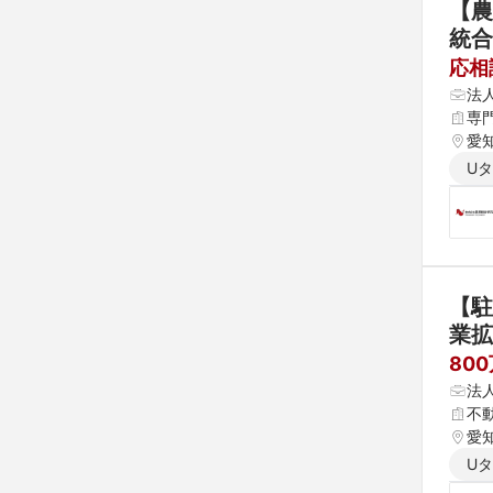
【農
統合
日
応相
法
専
愛
U
【駐
業拡
80
法
不
愛
U