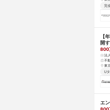
完
【年
開す
80
法
不
東
U
エン
80