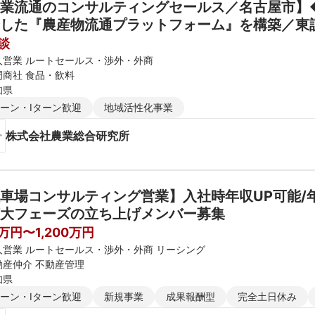
業流通のコンサルティングセールス／名古屋市】
した『農産物流通プラットフォーム』を構築／東証
談
人営業 ルートセールス・渉外・外商
門商社 食品・飲料
知県
ターン・Iターン歓迎
地域活性化事業
株式会社農業総合研究所
車場コンサルティング営業】入社時年収UP可能/年
大フェーズの立ち上げメンバー募集
0万円〜1,200万円
人営業 ルートセールス・渉外・外商 リーシング
動産仲介 不動産管理
知県
ターン・Iターン歓迎
新規事業
成果報酬型
完全土日休み