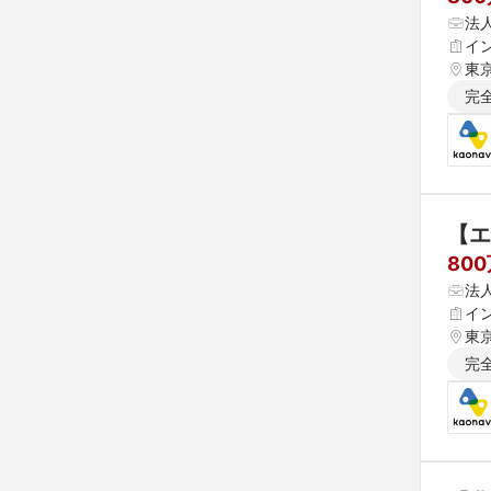
法
イ
東
完
【エ
80
法
イ
東
完