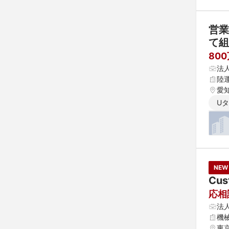
営業
て組
80
法
陸
愛
U
NEW
Cus
応相
法
機
東