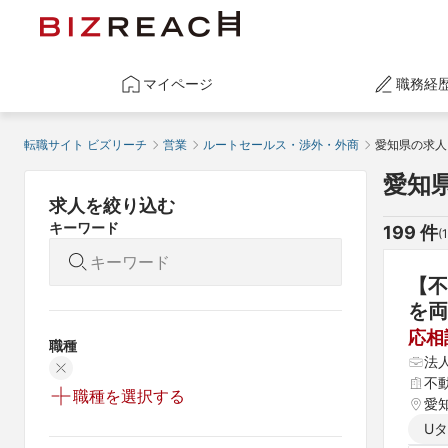
マイページ
職務経
転職サイト ビズリーチ
営業
ルートセールス・渉外・外商
愛知県の求人
愛知
求人を絞り込む
キーワード
199
 件
(
1
【不
を両
応相
職種
法
不
職種を選択する
愛
U