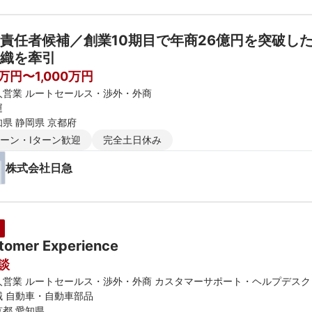
責任者候補／創業10期目で年商26億円を突破し
織を牽引
0万円〜1,000万円
人営業 ルートセールス・渉外・外商
運
知県 静岡県 京都府
ターン・Iターン歓迎
完全土日休み
株式会社日急
tomer Experience
談
人営業 ルートセールス・渉外・外商 カスタマーサポート・ヘルプデスク
械 自動車・自動車部品
京都 愛知県