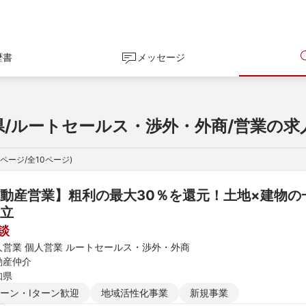
歴書
メッセージ
県/ルートセールス・渉外・外商/営業の求
ページ/全
10
ページ)
動産営業】粗利の最大30％を還元！土地×建物
立
談
人営業 個人営業 ルートセールス・渉外・外商
動産仲介
知県
ターン・Iターン歓迎
地域活性化事業
新規事業