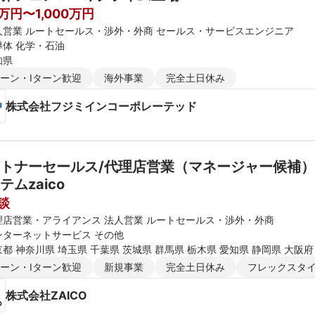
0万円〜1,000万円
人営業 ルートセールス・渉外・外商 セールス・サービスエンジニア
導体 化学・石油
知県
ターン・Iターン歓迎
海外事業
完全土日休み
株式会社フジミインコーポレーテッド
トナーセールス/代理店営業（マネージャー候補）
テムzaico
談
理店営業・アライアンス 法人営業 ルートセールス・渉外・外商
ンターネットサービス その他
都 神奈川県 埼玉県 千葉県 茨城県 群馬県 栃木県 愛知県 静岡県 大阪府
ターン・Iターン歓迎
新規事業
完全土日休み
フレックスタ
株式会社ZAICO