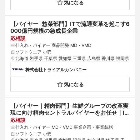
気になる
【バイヤー│惣菜部門】ITで流通変革を起こす6
000億円規模の急成長企業
応相談
仕入れ・バイヤー 商品開発 MD・VMD
ソフトウエア 小売
北海道 岩手県 千葉県 愛知県 三重県 広島県 香川県 福岡県
株式会社トライアルカンパニー
気になる
【バイヤー｜精肉部門】生鮮グループの改革実
現に向け精肉セントラルバイヤーをお任せ｜IT
で流通変革を起こす売上7000億円以上の急成
応相談
長企業
仕入れ・バイヤー MD・VMD 事業企画・事業統括
ソフトウエア 小売