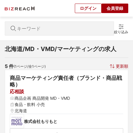
ログイン
会員登録
絞り込み
北海道/MD・VMD/マーケティングの求人
5
 件
更新順
(
1
ページ/全
1
ページ)
商品マーケティング責任者（ブランド・商品戦
略）
応相談
商品企画 商品開発 MD・VMD
食品・飲料 小売
北海道
株式会社もりもと