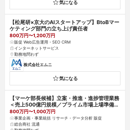
気になる
【松尾研×京大のAIスタートアップ】BtoBマー
ケティング部門の立ち上げ責任者
800万円〜1,200万円
販促 Web広告運用・SEO CRM
インターネットサービス
勤務地問わず
株式会社エムニ
気になる
【マーケ部長候補】立案・推進・進捗管理業務
＜売上500億円規模／プライム市場上場準備中
＞
800万円〜1,000万円
事業企画・事業統括 リサーチ・データ分析 販促
総合商社 流通