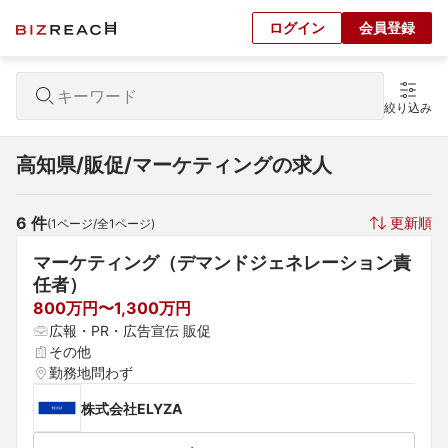
ログイン
会員登録
絞り込み
高知県/販促/マーケティングの求人
6
 件
更新順
(
1
ページ/全
1
ページ)
マーケティング（デマンドジェネレーション責
任者）
800万円〜1,300万円
広報・PR・広告宣伝 販促
その他
勤務地問わず
株式会社ELYZA