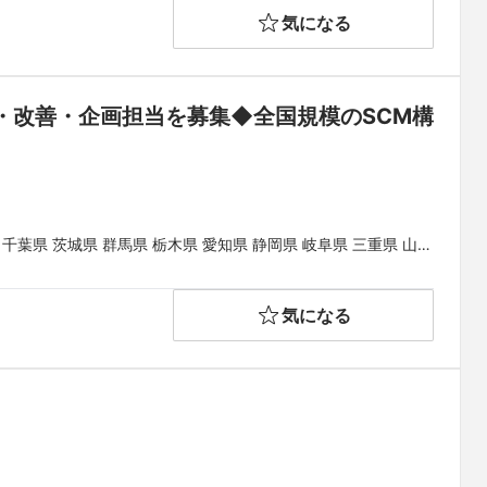
気になる
・改善・企画担当を募集◆全国規模のSCM構
 千葉県 茨城県 群馬県 栃木県 愛知県 静岡県 岐阜県 三重県 山梨
県 和歌山県 鳥取県 島根県 岡山県 広島県 山口県 徳島県 香川県
県
気になる