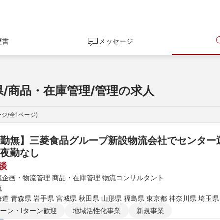
歴書
メッセージ
県/商品・在庫管理/管理の求人
ジ/全
1
ページ)
勤無】三菱食品グループ新設物流会社でセンター
夜勤なし
談
流企画・物流管理 商品・在庫管理 物流コンサルタント
流
道 青森県 岩手県 宮城県 秋田県 山形県 福島県 東京都 神奈川県 埼玉県
新潟県 富山県 石川県 福井県 長野県 大阪府 京都府 兵庫県 滋賀県 奈良
ターン・Iターン歓迎
地域活性化事業
新規事業
媛県 高知県 福岡県 佐賀県 長崎県 熊本県 大分県 宮崎県 鹿児島県 沖縄