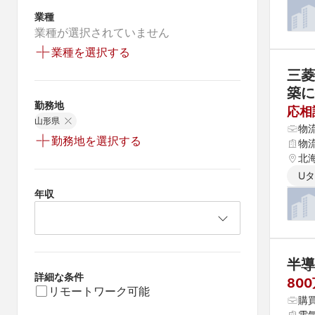
業種
業種が選択されていません
業種を選択する
三菱
築に
勤務地
応相
山形県
物
勤務地を選択する
物
北海
県 
U
 愛
年収
半導
詳細な条件
80
リモートワーク可能
購
電