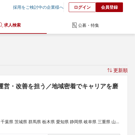
採用をご検討中の企業様へ
ログイン
会員登録
求人検索
公募・特集
更新順
運営・改善を担う／地域密着でキャリアを磨
 千葉県 茨城県 群馬県 栃木県 愛知県 静岡県 岐阜県 三重県 山梨
県 和歌山県 鳥取県 島根県 岡山県 広島県 山口県 徳島県 香川県
県