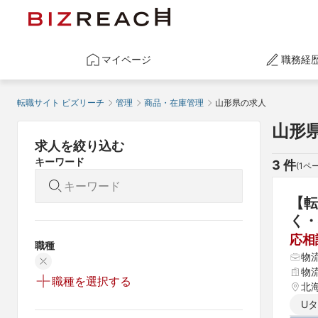
マイページ
職務経
転職サイト ビズリーチ
管理
商品・在庫管理
山形県の求人
山形
求人を絞り込む
キーワード
3
 件
(
1
ペー
【転
く・
応相
職種
物
物
職種を選択する
北海
県 
U
 愛