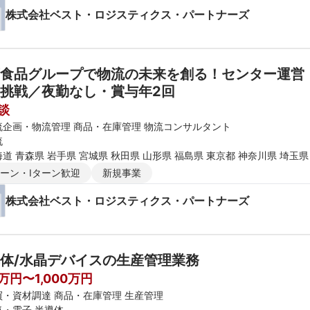
株式会社ベスト・ロジスティクス・パートナーズ
食品グループで物流の未来を創る！センター運営
挑戦／夜勤なし・賞与年2回
談
流企画・物流管理 商品・在庫管理 物流コンサルタント
流
道 青森県 岩手県 宮城県 秋田県 山形県 福島県 東京都 神奈川県 埼玉県
新潟県 富山県 石川県 福井県 長野県 大阪府 京都府 兵庫県 滋賀県 奈良
ターン・Iターン歓迎
新規事業
媛県 高知県 福岡県 佐賀県 長崎県 熊本県 大分県 宮崎県 鹿児島県 沖縄
株式会社ベスト・ロジスティクス・パートナーズ
体/水晶デバイスの生産管理業務
0万円〜1,000万円
買・資材調達 商品・在庫管理 生産管理
気・電子 半導体